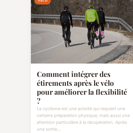
VÉLO
Comment intégrer des
étirements après le vélo
pour améliorer la flexibilité
?
Le cyclisme est une activité qui requiert une
certaine préparation physique, mais aussi une
attention particulière à la récupération. Après
une sortie...