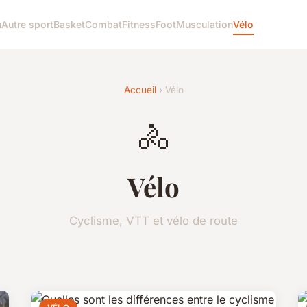
u
Autre sport
Basket
Combat
Fitness
Foot
Musculation
Vélo
Accueil
› Vélo
🚴
Vélo
Cyclisme, VTT et vélo de route