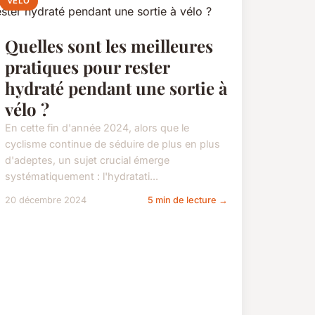
VÉLO
Quelles sont les meilleures
pratiques pour rester
hydraté pendant une sortie à
vélo ?
En cette fin d'année 2024, alors que le
cyclisme continue de séduire de plus en plus
d'adeptes, un sujet crucial émerge
systématiquement : l'hydratati...
20 décembre 2024
5 min de lecture →