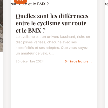
VÉLO
Quelles sont les différences
entre le cyclisme sur route
et le BMX ?
Le cyclisme est un univers fascinant, riche en
disciplines variées, chacune avec ses
spécificités et ses adeptes. Que vous soyez
un amateur de vélo, u...
20 décembre 2024
5 min de lecture →