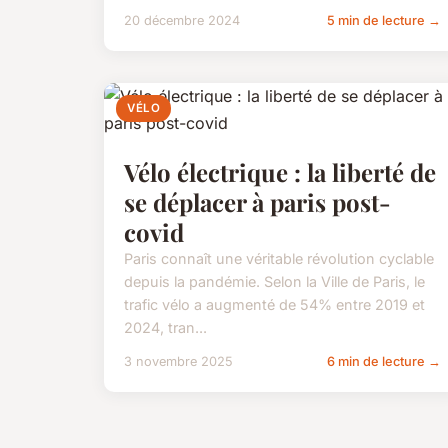
20 décembre 2024
5 min de lecture →
VÉLO
Vélo électrique : la liberté de
se déplacer à paris post-
covid
Paris connaît une véritable révolution cyclable
depuis la pandémie. Selon la Ville de Paris, le
trafic vélo a augmenté de 54% entre 2019 et
2024, tran...
3 novembre 2025
6 min de lecture →