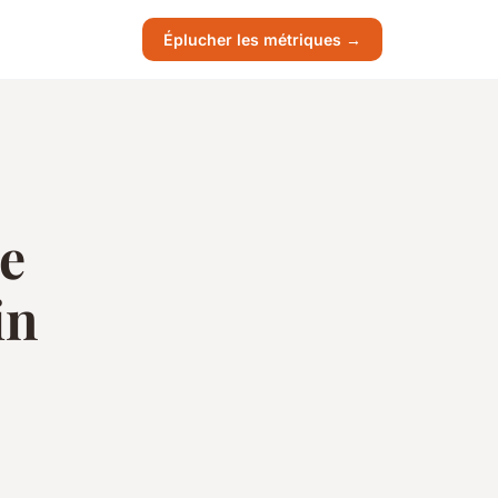
Éplucher les métriques →
de
in