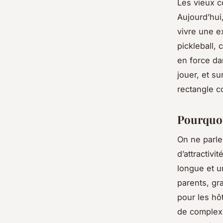
Les vieux co
Aujourd’hui
vivre une e
pickleball,
en force da
jouer, et s
rectangle c
Pourquoi 
On ne parle
d’attractiv
longue et u
parents, gra
pour les hô
de complexit