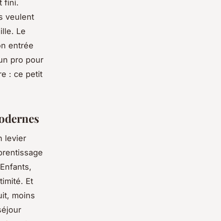
 fini.
s veulent
lle. Le
on entrée
un pro pour
e : ce petit
modernes
 levier
prentissage
Enfants,
imité. Et
uit, moins
séjour