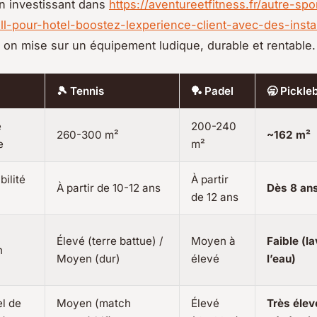
n investissant dans
https://aventureetfitness.fr/autre-spor
ll-pour-hotel-boostez-lexperience-client-avec-des-insta
, on mise sur un équipement ludique, durable et rentable.
🎾 Tennis
🏓 Padel
🥱 Pickleb
e
200-240
260-300 m²
~162 m²
e
m²
bilité
À partir
À partir de 10-12 ans
Dès 8 an
de 12 ans
Élevé (terre battue) /
Moyen à
Faible (l
n
Moyen (dur)
élevé
l’eau)
el de
Moyen (match
Élevé
Très élev