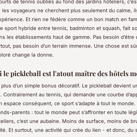
urts de tennis oubliés au fond des jardins hôteliers, c’est
, les voyageurs ne cherchent plus seulement du calme, il
xpérience. Et rien ne fédère comme un bon match en fami
 ce sport hybride entre tennis, badminton et squash, fait s
ns les établissements haut de gamme. Pas besoin d’être 
urtout, pas besoin d’un terrain immense. Une chose est sûr
oloré change la donne.
le pickleball est l'atout maître des hôtels 
 plus d’un simple bonus décoratif. Le pickleball devient un
ité. Contrairement au tennis, qui demande une courbe d’ap
n espace conséquent, ce sport s’adapte à tout le monde. 
nds-parents : tout le monde peut s’affronter en toute légit
teliers, c’est une aubaine. Moins de surface, moins de br
é. Et surtout, une activité qui crée du lien - et donc, du 