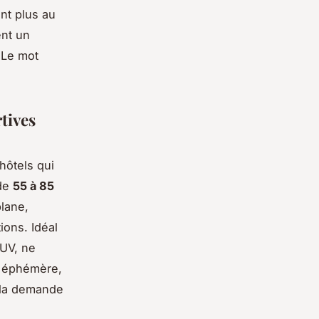
nt plus au
ent un
 Le mot
tives
hôtels qui
 de
55 à 85
plane,
ions. Idéal
 UV, ne
t éphémère,
 la demande