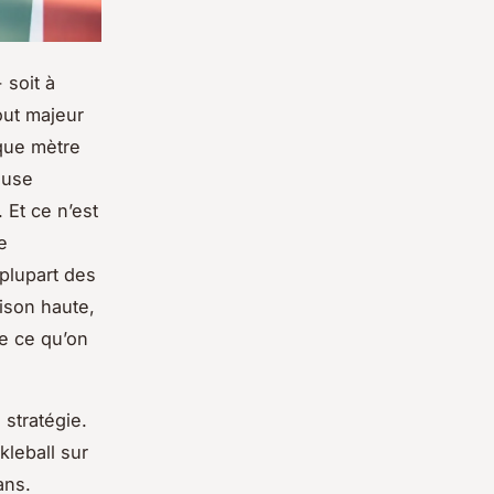
 soit à
out majeur
que mètre
ouse
 Et ce n’est
e
 plupart des
ison haute,
se ce qu’on
 stratégie.
kleball sur
ans.