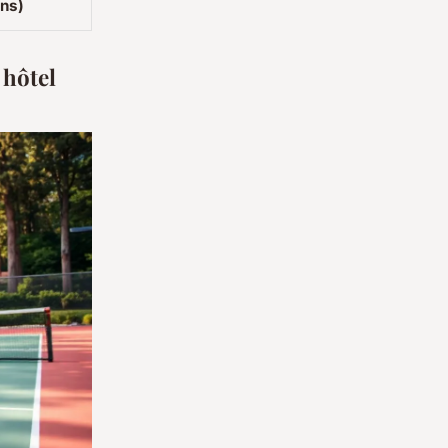
ons)
 hôtel