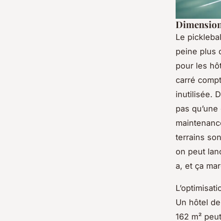
Dimensions
Le picklebal
peine plus 
pour les hô
carré comp
inutilisée. 
pas qu’une 
maintenance,
terrains so
on peut lanc
a, et ça ma
L’optimisati
Un hôtel de
162 m² peut