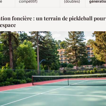
té
compétitif)
(doubles)
générati
ion foncière : un terrain de pickleball pour
 espace