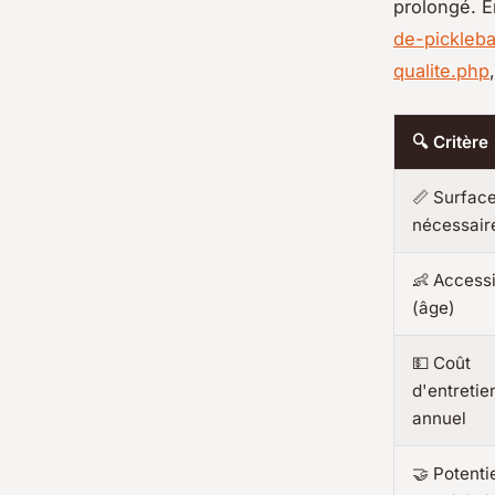
prolongé. E
de-pickleba
qualite.php
🔍 Critère
📏 Surfac
nécessair
👶 Accessi
(âge)
💵 Coût
d'entretie
annuel
🤝 Potenti