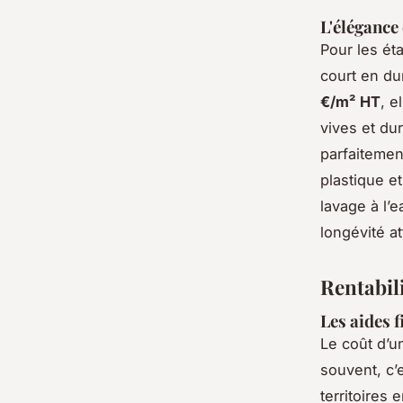
L'élégance 
Pour les ét
court en du
€/m² HT
, e
vives et dur
parfaitement
plastique e
lavage à l’
longévité at
Rentabili
Les aides 
Le coût d’un
souvent, c’
territoires