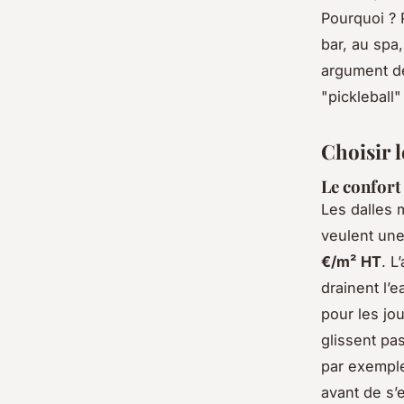
Pourquoi ? 
bar, au spa
argument de
"pickleball"
Choisir l
Le confort
Les dalles 
veulent une 
€/m² HT
. L
drainent l’e
pour les jo
glissent pa
par exemple
avant de s’