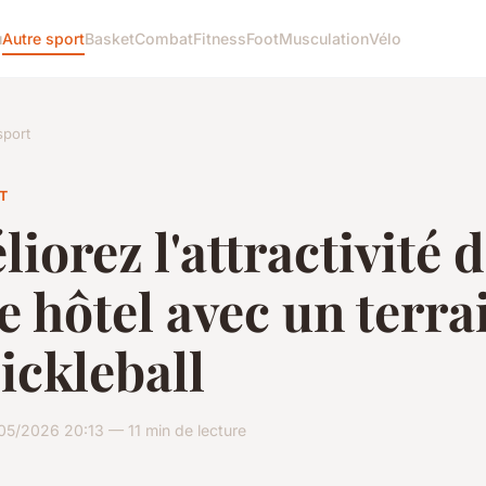
u
Autre sport
Basket
Combat
Fitness
Foot
Musculation
Vélo
sport
T
iorez l'attractivité 
e hôtel avec un terra
ickleball
05/2026 20:13 — 11 min de lecture