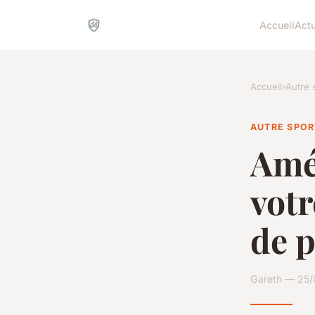
Accueil
Act
Accueil
›
Autre 
AUTRE SPOR
Amél
votr
de p
Gareth — 25/