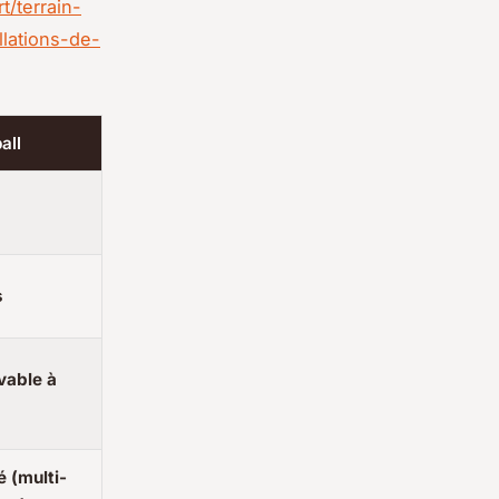
t/terrain-
llations-de-
all
s
avable à
é (multi-